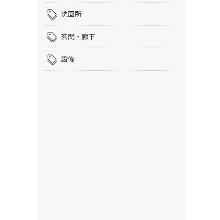
洗面所
玄関・廊下
設備